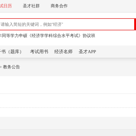
试日历
圣才社群
商务合作
业《西方经济学（微观部分）》（第8版）教材精讲班
27年同等学力申硕《经济学学科综合水平考试》协议班
安《微观经济学：现代观点》（第9版）教材精讲班
业《西方经济学（微观部分）》（第8版）教材精讲班
27年同等学力申硕《经济学学科综合水平考试》协议班
子书（题库）
考试用书
经济名师
圣才APP
> 教务公告